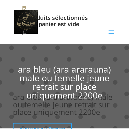
+32 56 34 37 87
0
0
Produits sélectionnés
Votre panier est vide
ara bleu (ara ararauna)
male ou femelle jeune
retrait sur place
uniquement 2200e
ara bleu (ara ararauna) male
ou femelle jeune retrait sur
place uniquement 2200e