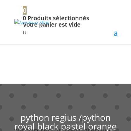
+32 56 34 37 87
0
0
Produits sélectionnés
Votre panier est vide
python regius /python
royal black pastel orange
python regius /python royal