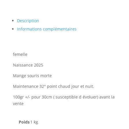
orange
dream
100%
Description
het
piebald
Informations complémentaires
femelle
femelle
Naissance 2025
Mange souris morte
Maintenance 32° point chaud jour et nuit.
100gr +/- pour 30cm ( susceptible d évoluer) avant la
vente
Poids
1 kg