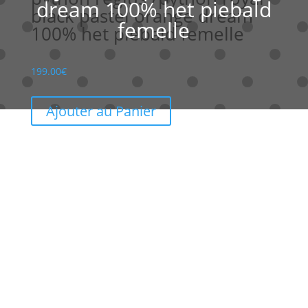
dream 100% het piebald
black pastel orange dream
femelle
100% het piebald femelle
199.00
€
Ajouter au Panier