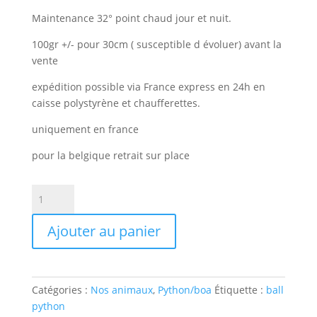
Maintenance 32° point chaud jour et nuit.
100gr +/- pour 30cm ( susceptible d évoluer) avant la
vente
expédition possible via France express en 24h en
caisse polystyrène et chaufferettes.
uniquement en france
pour la belgique retrait sur place
quantité
de
python
Ajouter au panier
regius
/python
royal
black
Catégories :
Nos animaux
,
Python/boa
Étiquette :
ball
pastel
python