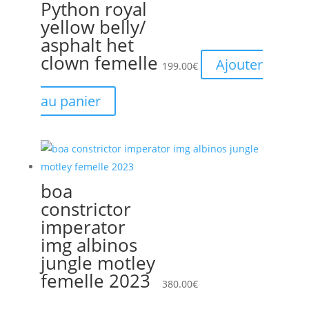
Python royal
yellow belly/
asphalt het
clown femelle
Ajouter
199.00
€
au panier
boa
constrictor
imperator
img albinos
jungle motley
femelle 2023
380.00
€