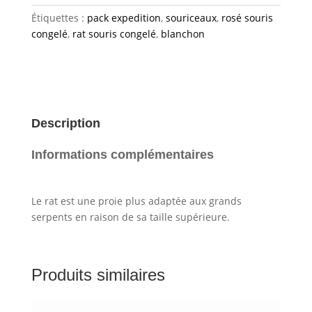
congelé
Étiquettes :
pack expedition
,
souriceaux
,
rosé souris
80gr/100gr
congelé
,
rat souris congelé
,
blanchon
+/-
(10pièces)
Description
Informations complémentaires
Le rat est une proie plus adaptée aux grands
serpents en raison de sa taille supérieure.
Produits similaires