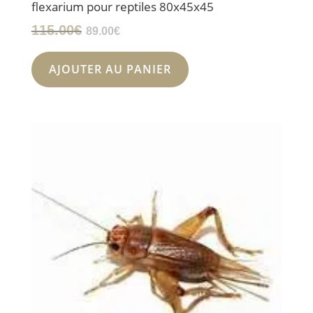
flexarium pour reptiles 80x45x45
Le
Le
115.00
€
89.00
€
prix
prix
initial
actuel
AJOUTER AU PANIER
était :
est :
115.00€.
89.00€.