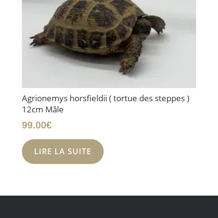
Agrionemys horsfieldii ( tortue des steppes )
12cm Mâle
99.00
€
LIRE LA SUITE