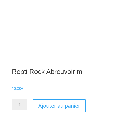
Repti Rock Abreuvoir m
10.00
€
quantité
Ajouter au panier
de
Repti