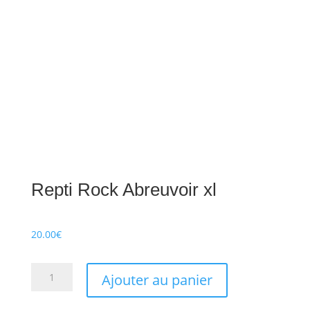
Repti Rock Abreuvoir xl
20.00
€
quantité
Ajouter au panier
de
Repti