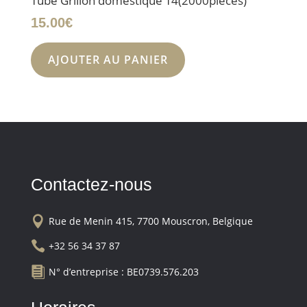
Tube Grillon domestique T4(2000pièces)
15.00
€
AJOUTER AU PANIER
Contactez-nous

Rue de Menin 415, 7700 Mouscron, Belgique

+32 56 34 37 87

N° d’entreprise : BE0739.576.203