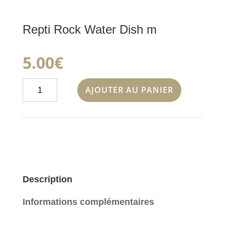
Repti Rock Water Dish m
5.00
€
quantité
AJOUTER AU PANIER
de
Repti
Rock
Water
Dish
m
Description
Informations complémentaires