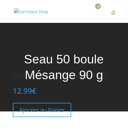
0
Seau 50 boule
Mésange 90 g
Seau 50 boule Mésange 90 g
12.99
€
Ajouter au Panier