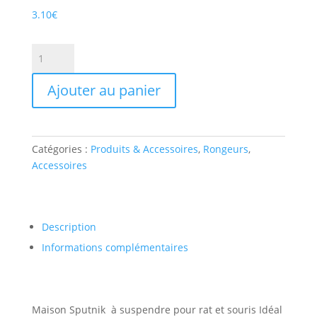
3.10
€
quantité
de
SPUTNIK
Ajouter au panier
:
MAISON
RONGEURS
A
Catégories :
Produits & Accessoires
,
Rongeurs
,
POSER
Accessoires
OU
A
SUSPENDRE
Description
SAVIC
Informations complémentaires
Maison Sputnik à suspendre pour rat et souris Idéal