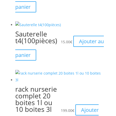
panier
Sauterelle
t4(100pièces)
Ajouter au
15.00
€
panier
rack nurserie
complet 20
boites 1l ou
10 boites 3l
Ajouter
199.00
€