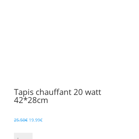
Tapis chauffant 20 watt
42*28cm
Le
Le
25.50
€
19.99
€
prix
prix
initial
actuel
quantité