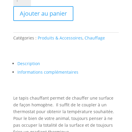
était :
est :
de
25.50€.
19.99€.
Tapis
Ajouter au panier
chauffant
20
watt
42*28cm
Catégories :
Produits & Accessoires
,
Chauffage
Description
Informations complémentaires
Le tapis chauffant permet de chauffer une surface
de façon homogène. Il suffit de le coupler à un
thermostat pour obtenir la température souhaitée.
Pour le bien de votre animal, toujours penser à ne
pas occuper la totalité de la surface et de toujours
faire un gradient thermique.