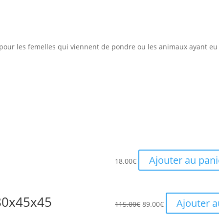
le pour les femelles qui viennent de pondre ou les animaux ayant eu
Ajouter au pani
18.00
€
 80x45x45
Le
Le
Ajouter a
115.00
€
89.00
€
prix
prix