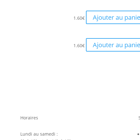
initial
actuel
était :
est :
Ajouter au panie
1.60
€
115.00€.
89.00€.
Ajouter au panie
1.60
€
Horaires
Lundi au samedi :