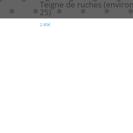
Teigne de ruches (enviro
25)
2.80
€