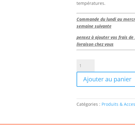
températures.
Commande du lundi au mercred
semaine suivante
pensez à ajouter vos frais d
livraison chez vous
quantité
de
Teigne
Ajouter au panier
de
ruches
(environ
25)
Catégories :
Produits & Acces