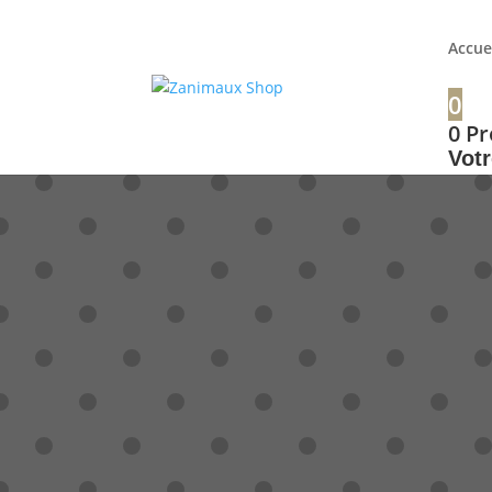
+32 56 34 37 87
Accue
0
0
Pr
Votr