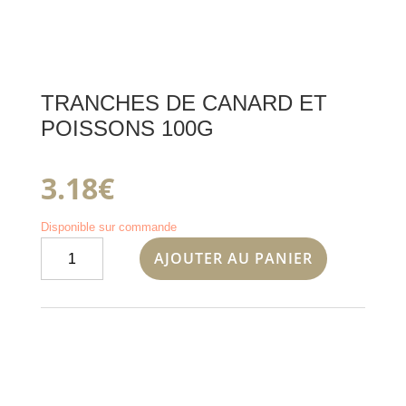
TRANCHES DE CANARD ET
POISSONS 100G
3.18
€
Disponible sur commande
quantité
AJOUTER AU PANIER
de
TRANCHES
DE
CANARD
ET
POISSONS
100G