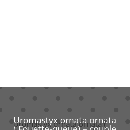
Uromastyx ornata ornata
Uromastyx ornata ornata (
( Fouette-queue) – couple