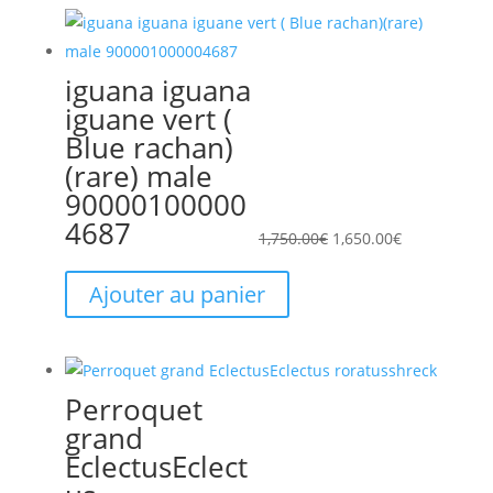
iguana iguana
Le
Le
iguane vert (
prix
prix
Blue rachan)
initial
actuel
(rare) male
était :
est :
90000100000
1,750.00€.
1,650.00€.
4687
1,750.00
€
1,650.00
€
Ajouter au panier
Perroquet
grand
EclectusEclect