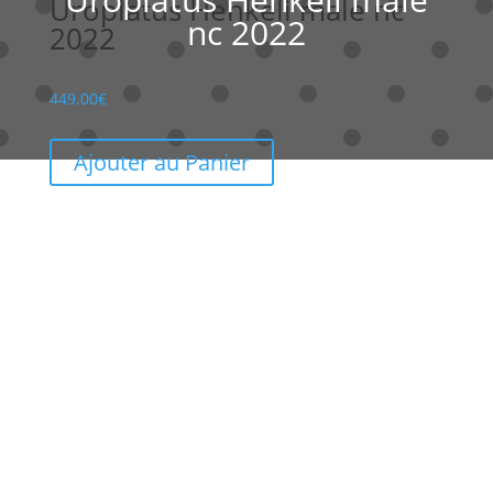
Uroplatus Henkeli male nc
nc 2022
2022
449.00
€
Ajouter au Panier