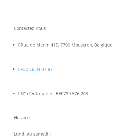
Contactez-nous

Rue de Menin 415, 7700 Mouscron, Belgique

+32 56 34 37 87

N° d’entreprise : BE0739.576.203
Horaires
Lundi au samedi :