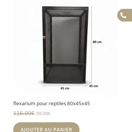
flexarium pour reptiles 80x45x45
Le
Le
115.00
€
89.00
€
prix
prix
initial
actuel
AJOUTER AU PANIER