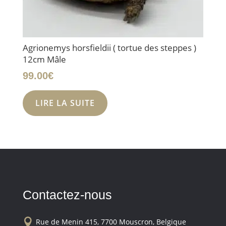
Agrionemys horsfieldii ( tortue des steppes )
12cm Mâle
99.00
€
LIRE LA SUITE
Contactez-nous

Rue de Menin 415, 7700 Mouscron, Belgique