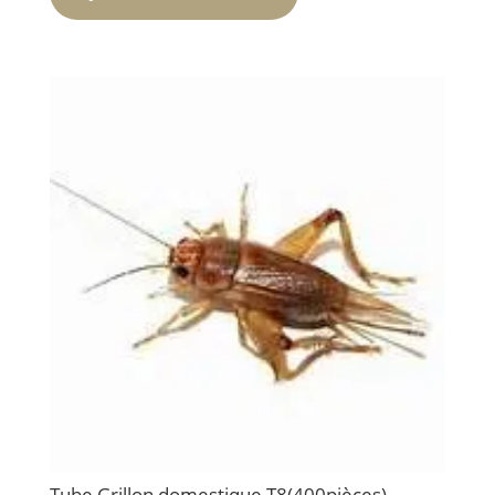
était :
est :
115.00€.
89.00€.
Tube Grillon domestique T8(400pièces)