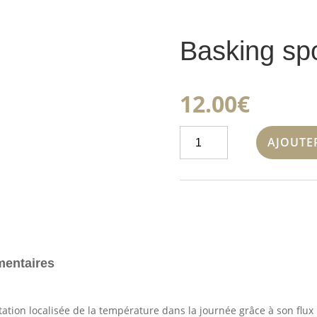
Basking sp
12.00
€
quantité
AJOUTE
de
Basking
spot
150
watt
mentaires
ation localisée de la température dans la journée grâce à son flux