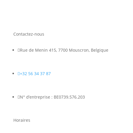
Contactez-nous

Rue de Menin 415, 7700 Mouscron, Belgique

+32 56 34 37 87

N° d’entreprise : BE0739.576.203
Horaires