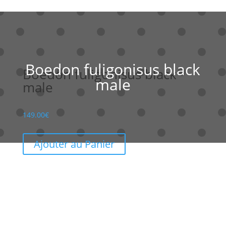
Boedon fuligonisus black
Boedon fuligonisus black
male
male
149.00
€
Ajouter au Panier