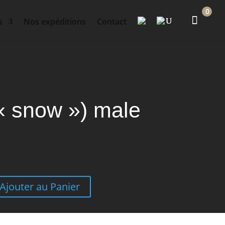
0
s
Nos expéditions
Contact
 « snow ») male
Ajouter au Panier