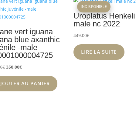
INDISPONIBLE
Uroplatus Henkeli
male nc 2022
ane vert iguana
449.00
€
ana blue axanthic
énile -male
LIRE LA SUITE
0001000004725
Le
Le
00
€
350.00
€
prix
prix
initial
actuel
JOUTER AU PANIER
était :
est :
399.00€.
350.00€.