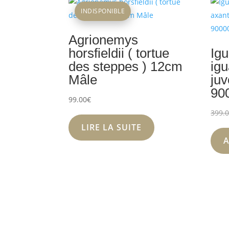
INDISPONIBLE
Agrionemys
horsfieldii ( tortue
Igu
des steppes ) 12cm
igu
Mâle
juv
90
99.00
€
399.
LIRE LA SUITE
A