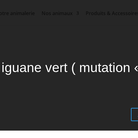
tre animalerie
Nos animaux
Produits & Accessoire
iguane vert ( mutation