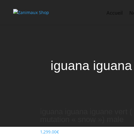
Accueil
No
iguana iguana 
iguana iguana iguane vert (
mutation « snow ») male
1,299.00
€