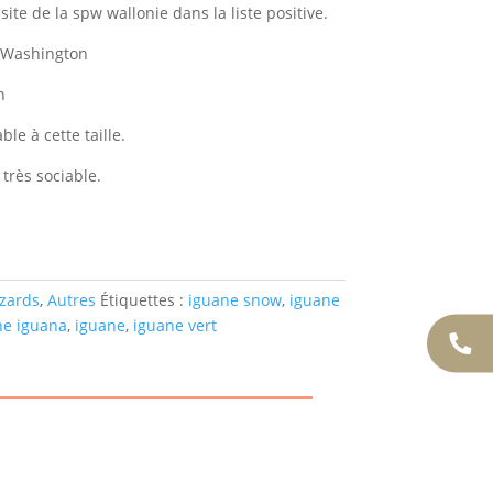
 site de la spw wallonie dans la liste positive.
n Washington
n
le à cette taille.
très sociable.
zards
,
Autres
Étiquettes :
iguane snow
,
iguane
ne iguana
,
iguane
,
iguane vert