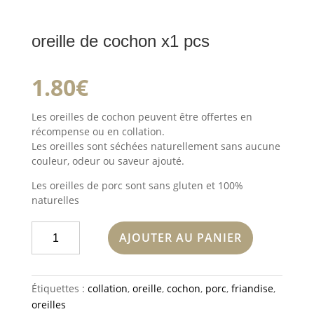
oreille de cochon x1 pcs
1.80
€
Les oreilles de cochon peuvent être offertes en
récompense ou en collation.
Les oreilles sont séchées naturellement sans aucune
couleur, odeur ou saveur ajouté.
Les oreilles de porc sont sans gluten et 100%
naturelles
quantité
AJOUTER AU PANIER
de
oreille
de
Étiquettes :
collation
,
oreille
,
cochon
,
porc
,
friandise
,
cochon
oreilles
x1