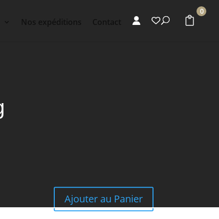
0
s
Nos expéditions
Contact
g
Ajouter au Panier