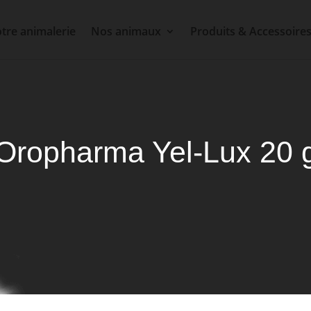
tre animalerie
Nos animaux
Produits & Accessoire
Oropharma Yel-Lux 20 