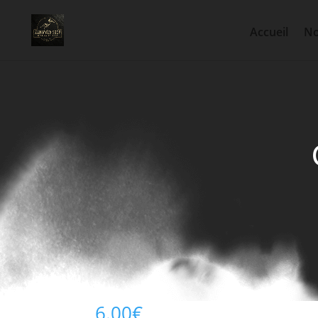
Accueil
No
Oropharma Yel-Lux 20 g
6.00
€