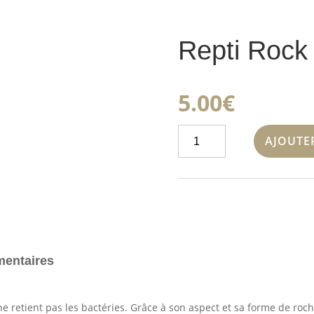
Repti Rock 
5.00
€
quantité
AJOUTE
de
Repti
Rock
Abreuvoir
xs
mentaires
ne retient pas les bactéries. Grâce à son aspect et sa forme de roc