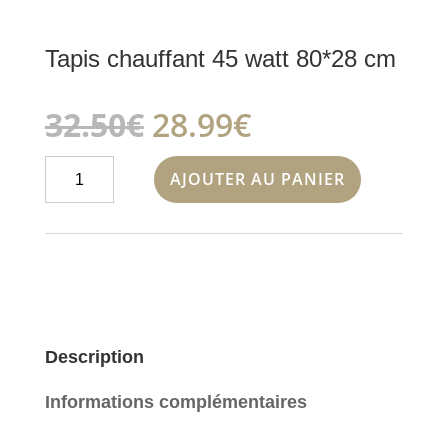
Tapis chauffant 45 watt 80*28 cm
Le
Le
32.50
€
28.99
€
prix
prix
initial
actuel
quantité
AJOUTER AU PANIER
était :
est :
de
32.50€.
28.99€.
Tapis
chauffant
45
watt
80*28
cm
Description
Informations complémentaires